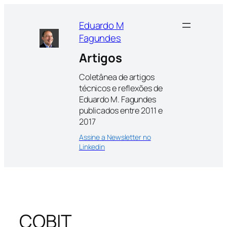
Pular
para
Eduardo M
o
Fagundes
conteúdo
Artigos
Coletânea de artigos
técnicos e reflexões de
Eduardo M. Fagundes
publicados entre 2011 e
2017
Assine a Newsletter no
Linkedin
COBIT